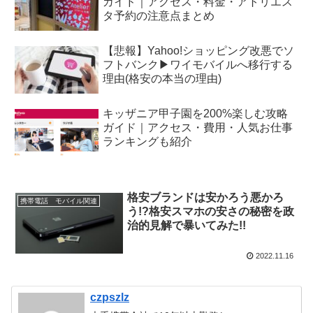
ガイド｜アクセス・料金・アトリエス
タ予約の注意点まとめ
【悲報】Yahoo!ショッピング改悪でソ
フトバンク▶︎ワイモバイルへ移行する
理由(格安の本当の理由)
キッザニア甲子園を200%楽しむ攻略
ガイド｜アクセス・費用・人気お仕事
ランキングも紹介
格安ブランドは安かろう悪かろ
携帯電話 モバイル関連
う!?格安スマホの安さの秘密を政
治的見解で暴いてみた!!
2022.11.16
czpszlz