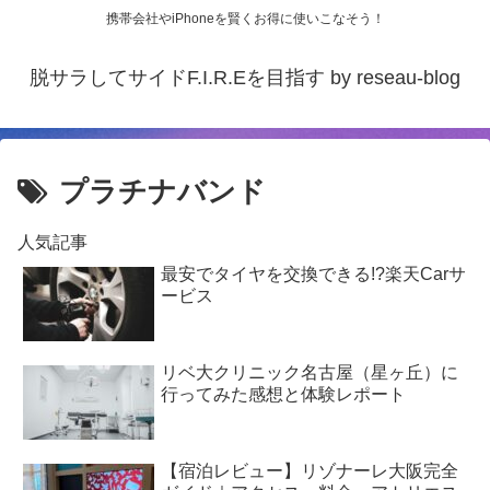
携帯会社やiPhoneを賢くお得に使いこなそう！
脱サラしてサイドF.I.R.Eを目指す by reseau-blog
プラチナバンド
人気記事
最安でタイヤを交換できる!?楽天Carサ
ービス
リベ大クリニック名古屋（星ヶ丘）に
行ってみた感想と体験レポート
【宿泊レビュー】リゾナーレ大阪完全