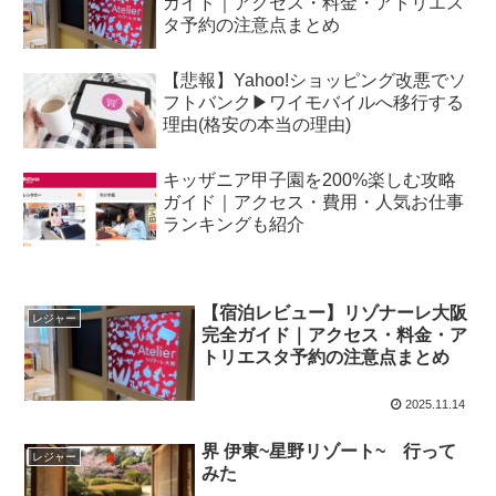
ガイド｜アクセス・料金・アトリエス
タ予約の注意点まとめ
【悲報】Yahoo!ショッピング改悪でソ
フトバンク▶︎ワイモバイルへ移行する
理由(格安の本当の理由)
キッザニア甲子園を200%楽しむ攻略
ガイド｜アクセス・費用・人気お仕事
ランキングも紹介
【宿泊レビュー】リゾナーレ大阪
レジャー
完全ガイド｜アクセス・料金・ア
トリエスタ予約の注意点まとめ
2025.11.14
界 伊東~星野リゾート~ 行って
レジャー
みた