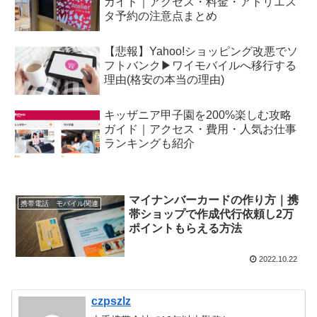
ガイド｜アクセス・料金・アトリエス
タ予約の注意点まとめ
【悲報】Yahoo!ショッピング改悪でソ
フトバンク▶︎ワイモバイルへ移行する
理由(格安の本当の理由)
キッザニア甲子園を200%楽しむ攻略
ガイド｜アクセス・費用・人気お仕事
ランキングも紹介
マイナンバーカードの作り方｜携
携帯電話 モバイル関連
帯ショップで作成代行依頼し2万
ポイントもらえる方法
2022.10.22
czpszlz