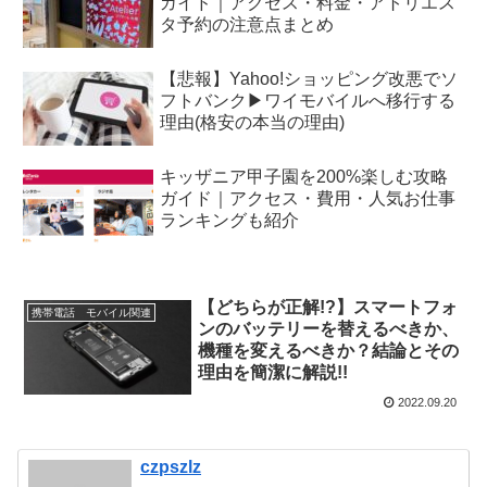
ガイド｜アクセス・料金・アトリエス
タ予約の注意点まとめ
【悲報】Yahoo!ショッピング改悪でソ
フトバンク▶︎ワイモバイルへ移行する
理由(格安の本当の理由)
キッザニア甲子園を200%楽しむ攻略
ガイド｜アクセス・費用・人気お仕事
ランキングも紹介
【どちらが正解!?】スマートフォ
携帯電話 モバイル関連
ンのバッテリーを替えるべきか、
機種を変えるべきか？結論とその
理由を簡潔に解説!!
2022.09.20
czpszlz